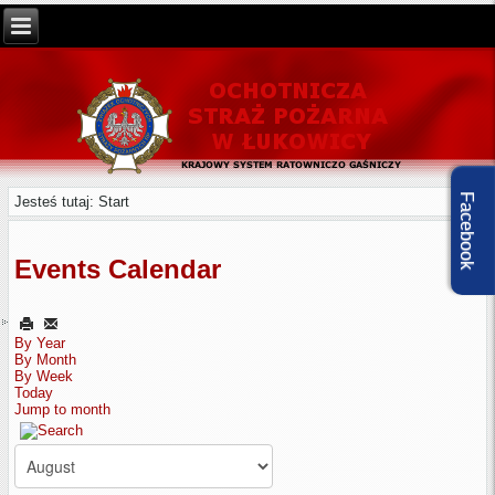
Facebook
Jesteś tutaj:
Start
Events Calendar
By Year
By Month
By Week
Today
Jump to month