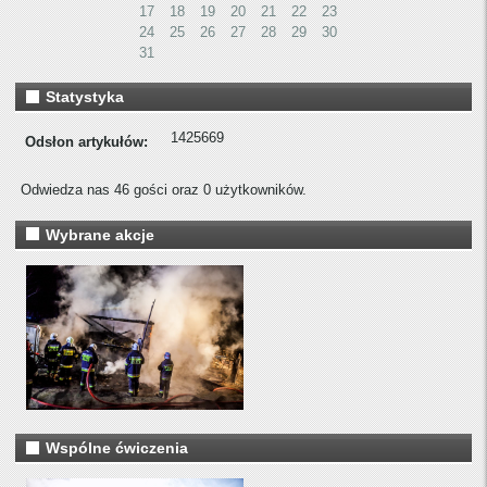
17
18
19
20
21
22
23
24
25
26
27
28
29
30
31
Statystyka
1425669
Odsłon artykułów:
Odwiedza nas 46 gości oraz 0 użytkowników.
Wybrane akcje
Wspólne ćwiczenia