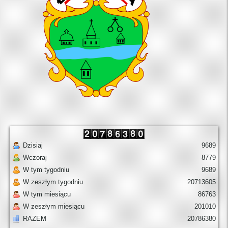
Dzisiaj
9689
Wczoraj
8779
W tym tygodniu
9689
W zeszłym tygodniu
20713605
W tym miesiącu
86763
W zeszłym miesiącu
201010
RAZEM
20786380