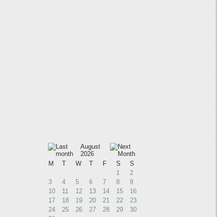
August
2026
M
T
W
T
F
S
S
1
2
3
4
5
6
7
8
9
10
11
12
13
14
15
16
17
18
19
20
21
22
23
24
25
26
27
28
29
30