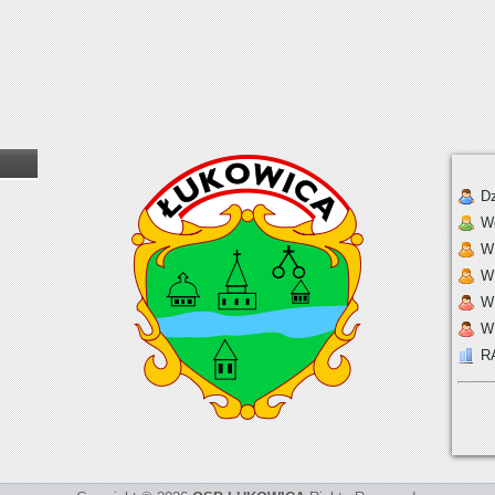
Dz
W
W 
W
W
W
R