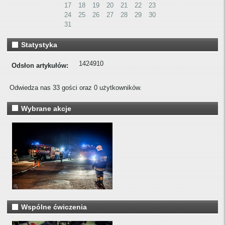
17
18
19
20
21
22
23
24
25
26
27
28
29
30
31
Statystyka
1424910
Odsłon artykułów:
Odwiedza nas 33 gości oraz 0 użytkowników.
Wybrane akcje
Wspólne ćwiczenia