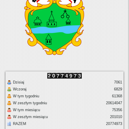
Dzisiaj
7061
Wczoraj
6829
W tym tygodniu
61368
W zeszłym tygodniu
20614047
W tym miesiącu
75356
W zeszłym miesiącu
201010
RAZEM
20774973