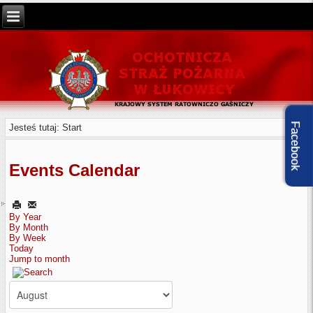
Facebook
Jesteś tutaj:
Start
Events Calendar
By Year
By Month
By Week
Today
Jump to month