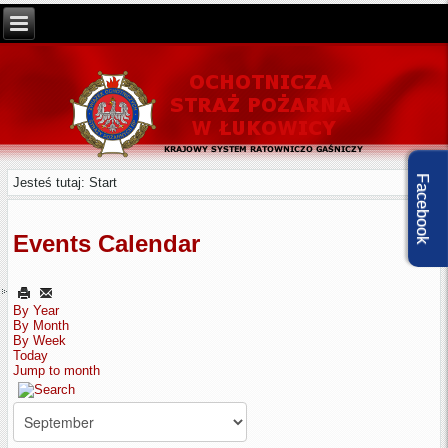
Facebook
Jesteś tutaj:
Start
Events Calendar
By Year
By Month
By Week
Today
Jump to month