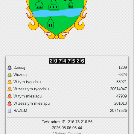
Dzisiaj
1209
Wczoraj
6324
W tym tygodniu
33921
W zeszłym tygodniu
20614047
W tym miesiącu
47909
W zeszłym miesiącu
201010
RAZEM
20747526
Twój adres IP: 216.73.216.56
2026-08-06 06:44
Visitors Counter