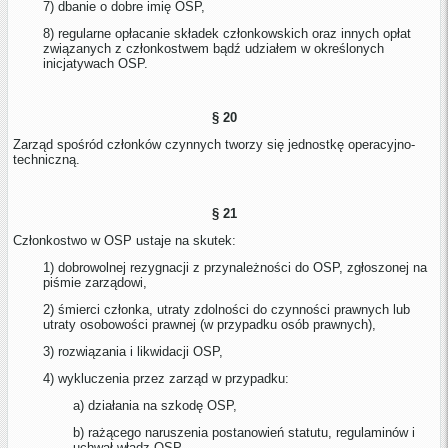
7) dbanie o dobre imię OSP,
8) regularne opłacanie składek członkowskich oraz innych opłat
związanych z członkostwem bądź udziałem w określonych
inicjatywach OSP.
§ 20
Zarząd spośród członków czynnych tworzy się jednostkę operacyjno-
techniczną.
§ 21
Członkostwo w OSP ustaje na skutek:
1) dobrowolnej rezygnacji z przynależności do OSP, zgłoszonej na
piśmie zarządowi,
2) śmierci członka, utraty zdolności do czynności prawnych lub
utraty osobowości prawnej (w przypadku osób prawnych),
3) rozwiązania i likwidacji OSP,
4) wykluczenia przez zarząd w przypadku:
a) działania na szkodę OSP,
b) rażącego naruszenia postanowień statutu, regulaminów i
uchwał władz OSP,