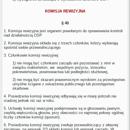
KOMISJA REWIZYJNA
§ 40
1. Komisja rewizyjna jest organem powołanym do sprawowania kontroli
nad działalnością OSP.
2. Komisja rewizyjna składa się z trzech członków, którzy wybierają
spośród siebie przewodniczącego.
3. Członkowie komisji rewizyjnej:
1) nie mogą być członkami zarządu ani pozostawać z nimi w
związku małżeńskim, we wspólnym pożyciu, stosunku
pokrewieństwa, powinowactwa lub podległości służbowej,
2) nie mogą być skazani prawomocnym wyrokiem za przestępstwo
umyślne ścigane z oskarżenia publicznego lub przestępstwo
skarbowe.
4.
Posiedzenia komisji rewizyjnej odbywają się w miarę potrzeb nie
rzadziej jednak niż raz w roku.
5. Uchwały komisji rewizyjnej podejmowane są w głosowaniu jawnym,
zwykłą większością głosów, przy obecności co najmniej połowy ogólnej
liczby członków komisji (quorum).
6. Posiedzenia komisji rewizyjnej zwołuje przewodniczący z własnej
inicjatywy, na wniosek 2/3 składu komisji lub wniosek zarządu. W