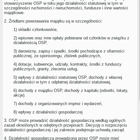
stowarzyszenie OSP w toku jego działalności statutowej w tym w
szczególności ruchomości i nieruchomości, fundusze i inne wartości
majątkowe.
2. Źródłami powstawania majątku są w szczególności:
1) składki członkowskie,
2) wpisowe oraz inne opłaty pobierane od członków w związku z
działalnością OSP,
3) darowizny, zapisy i spadki, środki pochodzące z ofiarności
publicznej, ze sponsoringu, zbiórek publicznych,
4) dotacje, subwencje, udziały, kontrakty, środki z funduszy
publicznych, granty, zlecenia usług,
5) wpływy z działalności statutowej OSP, dochody z własnej
działalności w tym z odpłatnej działalności statutowej,
6) dochody z majątku OSP, dochody z kapitału (odsetki, lokaty,
akcje).
7) dochody z organizowanych imprez i wydarzeń,
8) wpływy z działalności gospodarczej.
3. OSP może prowadzić działalność gospodarczą według ogólnych
zasad określonych w odrębnych przepisach. Decyzję o rozpoczęciu
działalności gospodarczej i jej zakresie podejmuje uchwałą zarząd.
4. Działalność gospodarcza prowadzona przez OSP może mieć