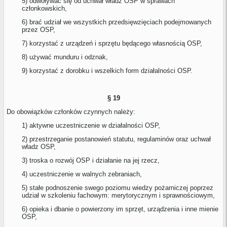
5) odwoływać się od uchwał władz OSP w sprawach
członkowskich,
6) brać udział we wszystkich przedsięwzięciach podejmowanych
przez OSP,
7) korzystać z urządzeń i sprzętu będącego własnością OSP,
8) używać munduru i odznak,
9) korzystać z dorobku i wszelkich form działalności OSP.
§ 19
Do obowiązków członków czynnych należy:
1) aktywne uczestniczenie w działalności OSP,
2) przestrzeganie postanowień statutu, regulaminów oraz uchwał
władz OSP,
3) troska o rozwój OSP i działanie na jej rzecz,
4) uczestniczenie w walnych zebraniach,
5) stałe podnoszenie swego poziomu wiedzy pożarniczej poprzez
udział w szkoleniu fachowym: merytorycznym i sprawnościowym,
6) opieka i dbanie o powierzony im sprzęt, urządzenia i inne mienie
OSP,