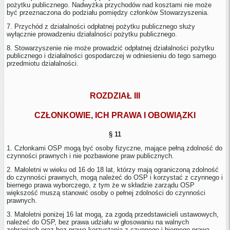
pożytku publicznego. Nadwyżka przychodów nad kosztami nie może
być przeznaczona do podziału pomiędzy członków Stowarzyszenia.
7. Przychód z działalności odpłatnej pożytku publicznego służy
wyłącznie prowadzeniu działalności pożytku publicznego.
8. Stowarzyszenie nie może prowadzić odpłatnej działalności pożytku
publicznego i działalności gospodarczej w odniesieniu do tego samego
przedmiotu działalności.
ROZDZIAŁ III
CZŁONKOWIE, ICH PRAWA I OBOWIĄZKI
§ 11
1. Członkami OSP mogą być osoby fizyczne, mające pełną zdolność do
czynności prawnych i nie pozbawione praw publicznych.
2. Małoletni w wieku od 16 do 18 lat, którzy mają ograniczoną zdolność
do czynności prawnych, mogą należeć do OSP i korzystać z czynnego i
biernego prawa wyborczego, z tym że w składzie zarządu OSP
większość muszą stanowić osoby o pełnej zdolności do czynności
prawnych.
3. Małoletni poniżej 16 lat mogą, za zgodą przedstawicieli ustawowych,
należeć do OSP, bez prawa udziału w głosowaniu na walnych
zebraniach oraz bez prawa korzystania z czynnego i biernego prawa