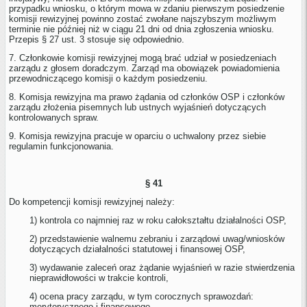
przypadku wniosku, o którym mowa w zdaniu pierwszym posiedzenie
komisji rewizyjnej powinno zostać zwołane najszybszym możliwym
terminie nie później niż w ciągu 21 dni od dnia zgłoszenia wniosku.
Przepis § 27 ust. 3 stosuje się odpowiednio.
7. Członkowie komisji rewizyjnej mogą brać udział w posiedzeniach
zarządu z głosem doradczym. Zarząd ma obowiązek powiadomienia
przewodniczącego komisji o każdym posiedzeniu.
8. Komisja rewizyjna ma prawo żądania od członków OSP i członków
zarządu złożenia pisemnych lub ustnych wyjaśnień dotyczących
kontrolowanych spraw.
9. Komisja rewizyjna pracuje w oparciu o uchwalony przez siebie
regulamin funkcjonowania.
§ 41
Do kompetencji komisji rewizyjnej należy:
1) kontrola co najmniej raz w roku całokształtu działalności OSP,
2) przedstawienie walnemu zebraniu i zarządowi uwag/wniosków
dotyczących działalności statutowej i finansowej OSP,
3) wydawanie zaleceń oraz żądanie wyjaśnień w razie stwierdzenia
nieprawidłowości w trakcie kontroli,
4) ocena pracy zarządu, w tym corocznych sprawozdań:
merytorycznego i finansowego,