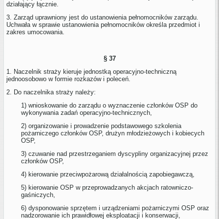
działający łącznie.
3. Zarząd uprawniony jest do ustanowienia pełnomocników zarządu.
Uchwała w sprawie ustanowienia pełnomocników określa przedmiot i
zakres umocowania.
§ 37
1. Naczelnik straży kieruje jednostką operacyjno-techniczną
jednoosobowo w formie rozkazów i poleceń.
2. Do naczelnika straży należy:
1) wnioskowanie do zarządu o wyznaczenie członków OSP do
wykonywania zadań operacyjno-technicznych,
2) organizowanie i prowadzenie podstawowego szkolenia
pożarniczego członków OSP, drużyn młodzieżowych i kobiecych
OSP,
3) czuwanie nad przestrzeganiem dyscypliny organizacyjnej przez
członków OSP,
4) kierowanie przeciwpożarową działalnością zapobiegawczą,
5) kierowanie OSP w przeprowadzanych akcjach ratowniczo-
gaśniczych,
6) dysponowanie sprzętem i urządzeniami pożarniczymi OSP oraz
nadzorowanie ich prawidłowej eksploatacji i konserwacji,