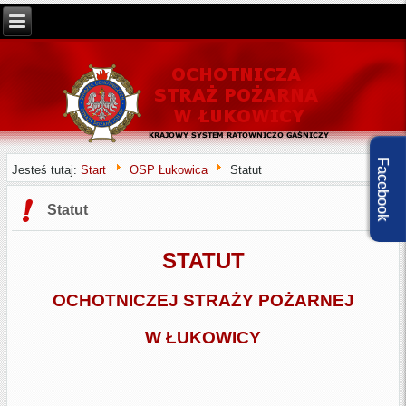
Facebook
Jesteś tutaj:
Start
OSP Łukowica
Statut
Statut
STATUT
OCHOTNICZEJ STRAŻY POŻARNEJ
W ŁUKOWICY