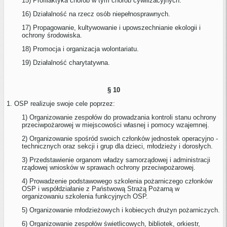
15) Profilaktyka chorób w tym chorób cywilizacyjnych.
16) Działalność na rzecz osób niepełnosprawnych.
17) Propagowanie, kultywowanie i upowszechnianie ekologii i
ochrony środowiska.
18) Promocja i organizacja wolontariatu.
19) Działalność charytatywna.
§ 10
1. OSP realizuje swoje cele poprzez:
1) Organizowanie zespołów do prowadzania kontroli stanu ochrony
przeciwpożarowej w miejscowości własnej i pomocy wzajemnej.
2) Organizowanie spośród swoich członków jednostek operacyjno -
technicznych oraz sekcji i grup dla dzieci, młodzieży i dorosłych.
3) Przedstawienie organom władzy samorządowej i administracji
rządowej wniosków w sprawach ochrony przeciwpożarowej.
4) Prowadzenie podstawowego szkolenia pożarniczego członków
OSP i współdziałanie z Państwową Strażą Pożarną w
organizowaniu szkolenia funkcyjnych OSP.
5) Organizowanie młodzieżowych i kobiecych drużyn pożarniczych.
6) Organizowanie zespołów świetlicowych, bibliotek, orkiestr,