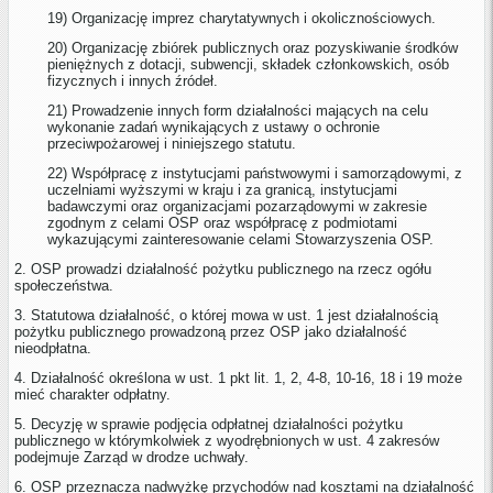
19) Organizację imprez charytatywnych i okolicznościowych.
20) Organizację zbiórek publicznych oraz pozyskiwanie środków
pieniężnych z dotacji, subwencji, składek członkowskich, osób
fizycznych i innych źródeł.
21) Prowadzenie innych form działalności mających na celu
wykonanie zadań wynikających z ustawy o ochronie
przeciwpożarowej i niniejszego statutu.
22) Współpracę z instytucjami państwowymi i samorządowymi, z
uczelniami wyższymi w kraju i za granicą, instytucjami
badawczymi oraz organizacjami pozarządowymi w zakresie
zgodnym z celami OSP oraz współpracę z podmiotami
wykazującymi zainteresowanie celami Stowarzyszenia OSP.
2. OSP prowadzi działalność pożytku publicznego na rzecz ogółu
społeczeństwa.
3. Statutowa działalność, o której mowa w ust. 1 jest działalnością
pożytku publicznego prowadzoną przez OSP jako działalność
nieodpłatna.
4. Działalność określona w ust. 1 pkt lit. 1, 2, 4-8, 10-16, 18 i 19 może
mieć charakter odpłatny.
5. Decyzję w sprawie podjęcia odpłatnej działalności pożytku
publicznego w którymkolwiek z wyodrębnionych w ust. 4 zakresów
podejmuje Zarząd w drodze uchwały.
6. OSP przeznacza nadwyżkę przychodów nad kosztami na działalność