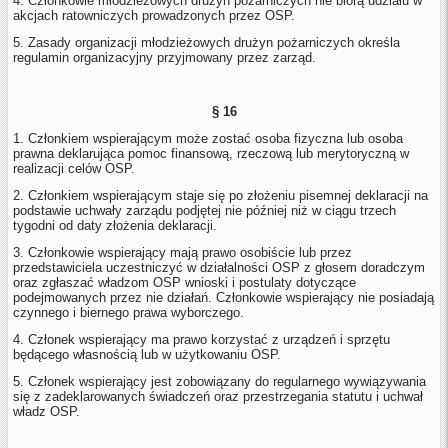
4. Członkowie młodzieżowych drużyn pożarniczych nie biorą udziału w
akcjach ratowniczych prowadzonych przez OSP.
5. Zasady organizacji młodzieżowych drużyn pożarniczych określa
regulamin organizacyjny przyjmowany przez zarząd.
§ 16
1. Członkiem wspierającym może zostać osoba fizyczna lub osoba
prawna deklarująca pomoc finansową, rzeczową lub merytoryczną w
realizacji celów OSP.
2. Członkiem wspierającym staje się po złożeniu pisemnej deklaracji na
podstawie uchwały zarządu podjętej nie później niż w ciągu trzech
tygodni od daty złożenia deklaracji.
3. Członkowie wspierający mają prawo osobiście lub przez
przedstawiciela uczestniczyć w działalności OSP z głosem doradczym
oraz zgłaszać władzom OSP wnioski i postulaty dotyczące
podejmowanych przez nie działań. Członkowie wspierający nie posiadają
czynnego i biernego prawa wyborczego.
4. Członek wspierający ma prawo korzystać z urządzeń i sprzętu
będącego własnością lub w użytkowaniu OSP.
5. Członek wspierający jest zobowiązany do regularnego wywiązywania
się z zadeklarowanych świadczeń oraz przestrzegania statutu i uchwał
władz OSP.