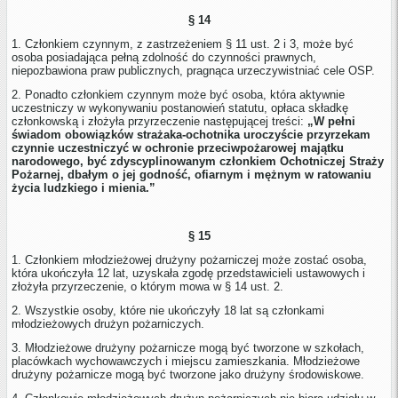
§ 14
1. Członkiem czynnym, z zastrzeżeniem § 11 ust. 2 i 3, może być
osoba posiadająca pełną zdolność do czynności prawnych,
niepozbawiona praw publicznych, pragnąca urzeczywistniać cele OSP.
2. Ponadto członkiem czynnym może być osoba, która aktywnie
uczestniczy w wykonywaniu postanowień statutu, opłaca składkę
członkowską i złożyła przyrzeczenie następującej treści:
„W pełni
świadom obowiązków strażaka-ochotnika uroczyście przyrzekam
czynnie uczestniczyć w ochronie przeciwpożarowej majątku
narodowego, być zdyscyplinowanym członkiem Ochotniczej Straży
Pożarnej, dbałym o jej godność, ofiarnym i mężnym w ratowaniu
życia ludzkiego i mienia.”
§ 15
1. Członkiem młodzieżowej drużyny pożarniczej może zostać osoba,
która ukończyła 12 lat, uzyskała zgodę przedstawicieli ustawowych i
złożyła przyrzeczenie, o którym mowa w § 14 ust. 2.
2. Wszystkie osoby, które nie ukończyły 18 lat są członkami
młodzieżowych drużyn pożarniczych.
3. Młodzieżowe drużyny pożarnicze mogą być tworzone w szkołach,
placówkach wychowawczych i miejscu zamieszkania. Młodzieżowe
drużyny pożarnicze mogą być tworzone jako drużyny środowiskowe.