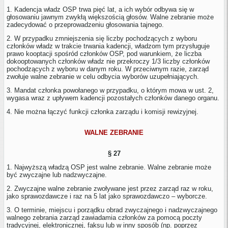
1. Kadencja władz OSP trwa pięć lat, a ich wybór odbywa się w
głosowaniu jawnym zwykłą większością głosów. Walne zebranie może
zadecydować o przeprowadzeniu głosowania tajnego.
2. W przypadku zmniejszenia się liczby pochodzących z wyboru
członków władz w trakcie trwania kadencji, władzom tym przysługuje
prawo kooptacji spośród członków OSP, pod warunkiem, że liczba
dokooptowanych członków władz nie przekroczy 1/3 liczby członków
pochodzących z wyboru w danym roku. W przeciwnym razie, zarząd
zwołuje walne zebranie w celu odbycia wyborów uzupełniających.
3. Mandat członka powołanego w przypadku, o którym mowa w ust. 2,
wygasa wraz z upływem kadencji pozostałych członków danego organu.
4. Nie można łączyć funkcji członka zarządu i komisji rewizyjnej.
WALNE ZEBRANIE
§ 27
1. Najwyższą władzą OSP jest walne zebranie. Walne zebranie może
być zwyczajne lub nadzwyczajne.
2. Zwyczajne walne zebranie zwoływane jest przez zarząd raz w roku,
jako sprawozdawcze i raz na 5 lat jako sprawozdawczo – wyborcze.
3. O terminie, miejscu i porządku obrad zwyczajnego i nadzwyczajnego
walnego zebrania zarząd zawiadamia członków za pomocą poczty
tradycyjnej, elektronicznej, faksu lub w inny sposób (np. poprzez