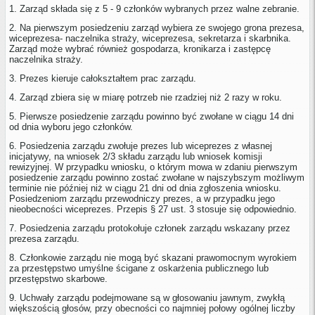
1. Zarząd składa się z 5 - 9 członków wybranych przez walne zebranie.
2. Na pierwszym posiedzeniu zarząd wybiera ze swojego grona prezesa,
wiceprezesa- naczelnika straży, wiceprezesa, sekretarza i skarbnika.
Zarząd może wybrać również gospodarza, kronikarza i zastępcę
naczelnika straży.
3. Prezes kieruje całokształtem prac zarządu.
4. Zarząd zbiera się w miarę potrzeb nie rzadziej niż 2 razy w roku.
5. Pierwsze posiedzenie zarządu powinno być zwołane w ciągu 14 dni
od dnia wyboru jego członków.
6. Posiedzenia zarządu zwołuje prezes lub wiceprezes z własnej
inicjatywy, na wniosek 2/3 składu zarządu lub wniosek komisji
rewizyjnej. W przypadku wniosku, o którym mowa w zdaniu pierwszym
posiedzenie zarządu powinno zostać zwołane w najszybszym możliwym
terminie nie później niż w ciągu 21 dni od dnia zgłoszenia wniosku.
Posiedzeniom zarządu przewodniczy prezes, a w przypadku jego
nieobecności wiceprezes. Przepis § 27 ust. 3 stosuje się odpowiednio.
7. Posiedzenia zarządu protokołuje członek zarządu wskazany przez
prezesa zarządu.
8. Członkowie zarządu nie mogą być skazani prawomocnym wyrokiem
za przestępstwo umyślne ścigane z oskarżenia publicznego lub
przestępstwo skarbowe.
9. Uchwały zarządu podejmowane są w głosowaniu jawnym, zwykłą
większością głosów, przy obecności co najmniej połowy ogólnej liczby