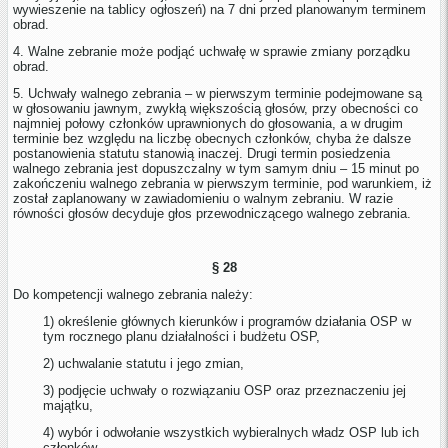
wywieszenie na tablicy ogłoszeń) na 7 dni przed planowanym terminem
obrad.
4. Walne zebranie może podjąć uchwałę w sprawie zmiany porządku
obrad.
5. Uchwały walnego zebrania – w pierwszym terminie podejmowane są
w głosowaniu jawnym, zwykłą większością głosów, przy obecności co
najmniej połowy członków uprawnionych do głosowania, a w drugim
terminie bez względu na liczbę obecnych członków, chyba że dalsze
postanowienia statutu stanowią inaczej. Drugi termin posiedzenia
walnego zebrania jest dopuszczalny w tym samym dniu – 15 minut po
zakończeniu walnego zebrania w pierwszym terminie, pod warunkiem, iż
został zaplanowany w zawiadomieniu o walnym zebraniu. W razie
równości głosów decyduje głos przewodniczącego walnego zebrania.
§ 28
Do kompetencji walnego zebrania należy:
1) określenie głównych kierunków i programów działania OSP w
tym rocznego planu działalności i budżetu OSP,
2) uchwalanie statutu i jego zmian,
3) podjęcie uchwały o rozwiązaniu OSP oraz przeznaczeniu jej
majątku,
4) wybór i odwołanie wszystkich wybieralnych władz OSP lub ich
członków,