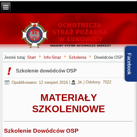
Facebook
Jesteś tutaj:
Start
Info-Straż
Szkolenia
Dowódców OSP
Szkolenie dowódców OSP
Opublikowano: 12 sierpień 2016
|
JK
|
Odsłony: 7022
MATERIAŁY
SZKOLENIOWE
Szkolenie Dowódców OSP