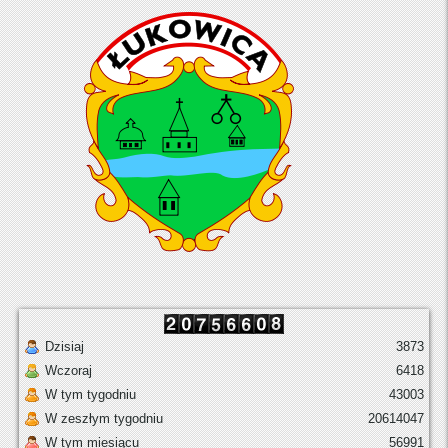
Dzisiaj
3873
Wczoraj
6418
W tym tygodniu
43003
W zeszłym tygodniu
20614047
W tym miesiącu
56991