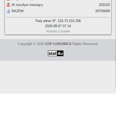
W zeszłym miesiącu
201010
RAZEM
20756608
Twój adres IP: 216.73.216.206
2026-08-07 07:14
Visitors Counter
Copyright © 2026
OSP ŁUKOWICA
Rights Reserved.
UWAGA! Strona korzysta z plików cookies
w celu realizacji usług
Możesz określić warunki przechowywania lub dostępu do plików
cookies w Twojej przeglądarce. Brak zmiany ustawienia przeglądarki