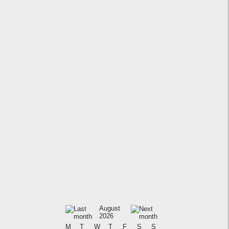
August
2026
M
T
W
T
F
S
S