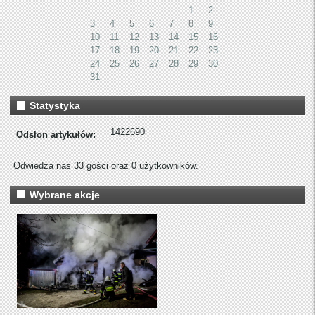
1
2
3
4
5
6
7
8
9
10
11
12
13
14
15
16
17
18
19
20
21
22
23
24
25
26
27
28
29
30
31
Statystyka
1422690
Odsłon artykułów:
Odwiedza nas 33 gości oraz 0 użytkowników.
Wybrane akcje