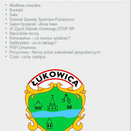
Modlitwa strażaka
Kontakt
Sala
Gminne Zawody Sportowo-Pożarnicze
Salon fryzjerski - Anna Iwan
XI Zjazd Odziału Gminnego ZOSP RP
Ręce które leczą
Koronawirus – co musisz wiedzieć?
Defibrylator - co to takiego?
PSP Limanowa
Przyszowa - Nocny pożar zabudowań gospodarczych
Czad - cichy zabójca