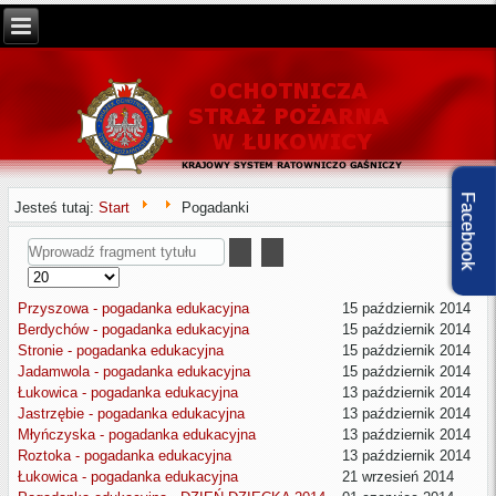
Facebook
Jesteś tutaj:
Start
Pogadanki
Wprowadź
fragment
Pokaż
tytułu
#
Przyszowa - pogadanka edukacyjna
15 październik 2014
Berdychów - pogadanka edukacyjna
15 październik 2014
Stronie - pogadanka edukacyjna
15 październik 2014
Jadamwola - pogadanka edukacyjna
15 październik 2014
Łukowica - pogadanka edukacyjna
13 październik 2014
Jastrzębie - pogadanka edukacyjna
13 październik 2014
Młyńczyska - pogadanka edukacyjna
13 październik 2014
Roztoka - pogadanka edukacyjna
13 październik 2014
Łukowica - pogadanka edukacyjna
21 wrzesień 2014