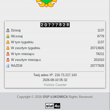
Dzisiaj
1137
Wczoraj
8779
W tym tygodniu
1137
W zeszłym tygodniu
20713605
W tym miesiącu
78211
W zeszłym miesiącu
201010
RAZEM
20777828
Twój adres IP: 216.73.217.143
2026-08-10 05:32
Visitors Counter
Copyright © 2026
OSP ŁUKOWICA
Rights Reserved.