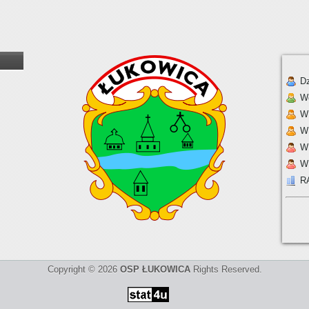
Dz
W
W 
W
W
W
R
Copyright © 2026
OSP ŁUKOWICA
Rights Reserved.