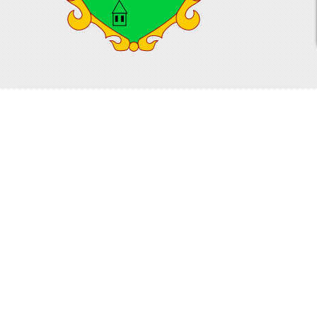
Dzisiaj
2403
Wczoraj
6829
W tym tygodniu
56710
W zeszłym tygodniu
20614047
W tym miesiącu
70698
W zeszłym miesiącu
201010
RAZEM
20770315
Twój adres IP: 216.73.216.179
2026-08-09 03:43
Visitors Counter
Copyright © 2026
OSP ŁUKOWICA
Rights Reserved.