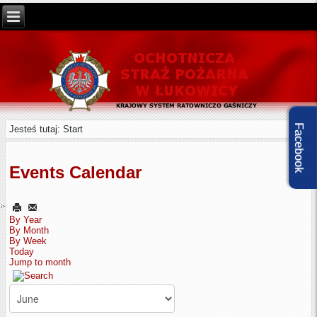
Facebook
Jesteś tutaj:
Start
Events Calendar
By Year
By Month
By Week
Today
Jump to month