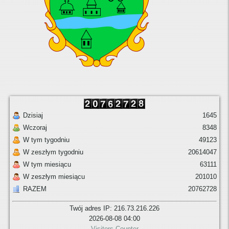
Dzisiaj
1645
Wczoraj
8348
W tym tygodniu
49123
W zeszłym tygodniu
20614047
W tym miesiącu
63111
W zeszłym miesiącu
201010
RAZEM
20762728
Twój adres IP: 216.73.216.226
2026-08-08 04:00
Visitors Counter