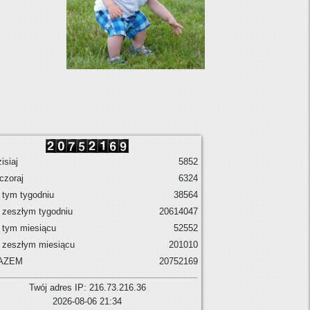
isiaj
5852
czoraj
6324
tym tygodniu
38564
 zeszłym tygodniu
20614047
 tym miesiącu
52552
 zeszłym miesiącu
201010
AZEM
20752169
Twój adres IP: 216.73.216.36
2026-08-06 21:34