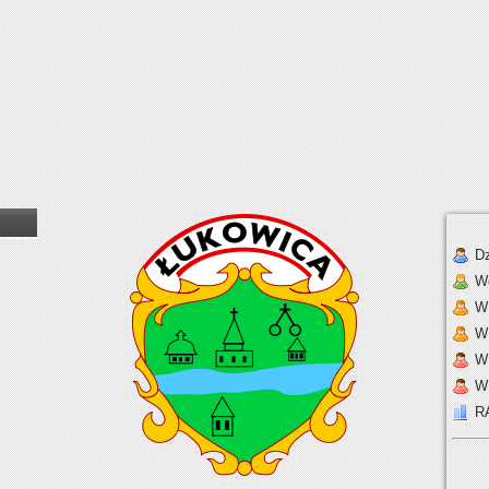
Dz
W
W 
W
W
W
R