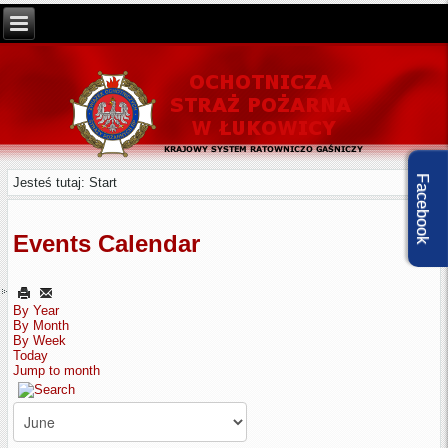
Facebook
Jesteś tutaj:
Start
Events Calendar
By Year
By Month
By Week
Today
Jump to month