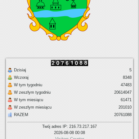
Dzisiaj
5
Wczoraj
8348
W tym tygodniu
47483
W zeszłym tygodniu
20614047
W tym miesiącu
61471
W zeszłym miesiącu
201010
RAZEM
20761088
Twój adres IP: 216.73.217.167
2026-08-08 00:08
Visitors Counter