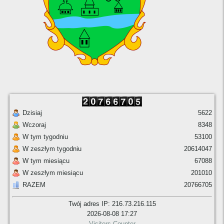
Dzisiaj
5622
Wczoraj
8348
W tym tygodniu
53100
W zeszłym tygodniu
20614047
W tym miesiącu
67088
W zeszłym miesiącu
201010
RAZEM
20766705
Twój adres IP: 216.73.216.115
2026-08-08 17:27
Visitors Counter