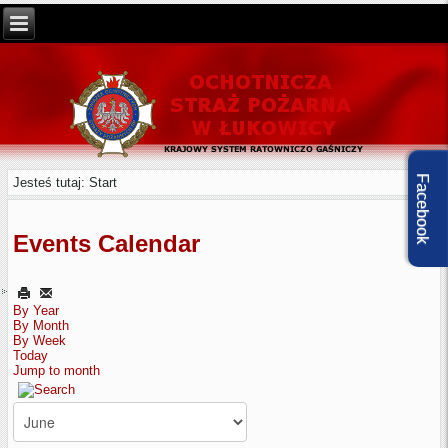
Facebook
Jesteś tutaj:
Start
Events Calendar
By Year
By Month
By Week
Today
Jump to month