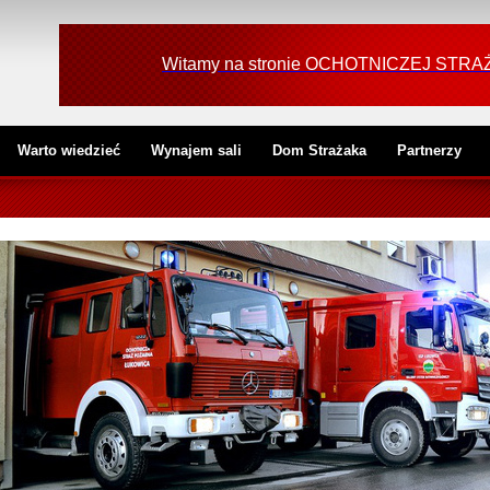
Witamy na stronie OCHOTNICZEJ ST
Warto wiedzieć
Wynajem sali
Dom Strażaka
Partnerzy
W GOTOWOŚCI DO PODJĘCIA DZIAŁAŃ