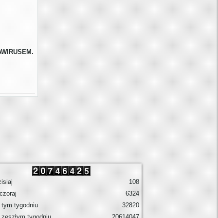
AWIRUSEM.
isiaj
108
czoraj
6324
tym tygodniu
32820
 zeszłym tygodniu
20614047