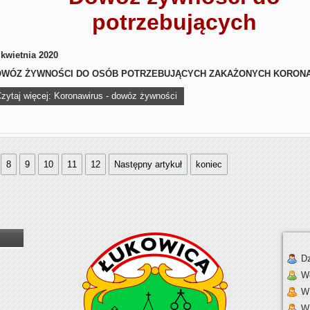
potrzebujących
 kwietnia 2020
WÓZ ŻYWNOŚCI DO OSÓB POTRZEBUJĄCYCH ZAKAŻONYCH KORON
zytaj więcej: Koronawirus - dowóz żywności
8
9
10
11
12
Następny artykuł
koniec
Dz
W
W 
W