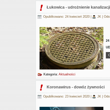
Łukowica - udrożnienie kanalizacj
Opublikowano: 24 kwiecień 2020
|
JK
|
Ods
24
UD
C
Kategoria:
Aktualności
Koronawirus - dowóz żywności
Opublikowano: 23 kwiecień 2020
|
JK
|
Ods