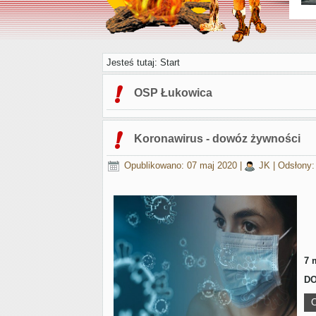
Jesteś tutaj:
Start
OSP Łukowica
Koronawirus - dowóz żywności
Opublikowano: 07 maj 2020
|
JK
|
Odsłony:
7 
DO
C