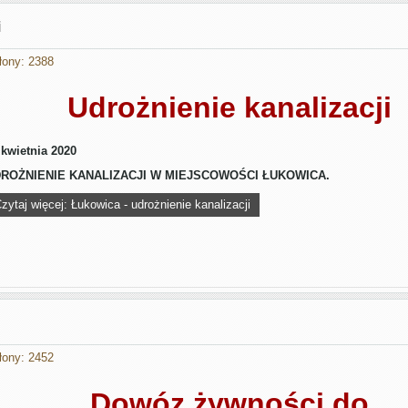
i
łony: 2388
Udrożnienie kanalizacji
 kwietnia 2020
ROŻNIENIE KANALIZACJI W MIEJSCOWOŚCI ŁUKOWICA.
zytaj więcej: Łukowica - udrożnienie kanalizacji
łony: 2452
Dowóz żywności do