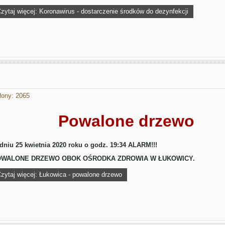
zytaj więcej: Koronawirus - dostarczenie środków do dezynfekcji
łony: 2065
Powalone drzewo
dniu 25 kwietnia 2020 roku o godz. 19:34 ALARM!!!
WALONE DRZEWO OBOK OŚRODKA ZDROWIA W ŁUKOWICY.
zytaj więcej: Łukowica - powalone drzewo