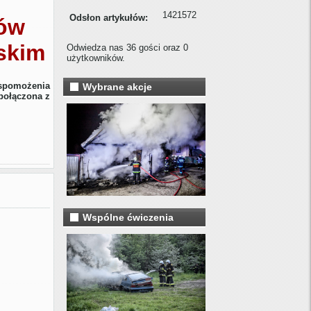
1421572
Odsłon artykułów:
ków
skim
Odwiedza nas 36 gości oraz 0
użytkowników.
spomożenia
Wybrane akcje
połączona z
Wspólne ćwiczenia