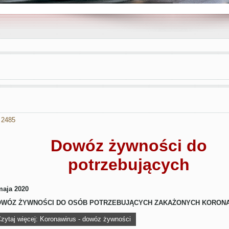
 2485
Dowóz żywności do
potrzebujących
maja 2020
WÓZ ŻYWNOŚCI DO OSÓB POTRZEBUJĄCYCH ZAKAŻONYCH KORON
zytaj więcej: Koronawirus - dowóz żywności