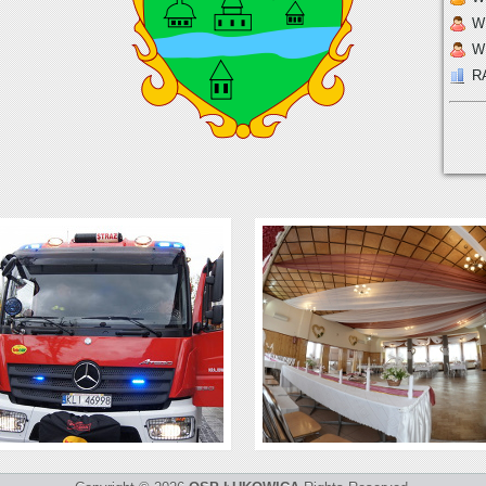
W
W
R