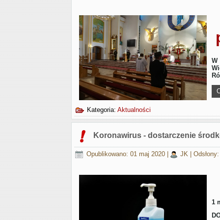
W 
Wi
Ró
C
Kategoria:
Aktualności
Koronawirus - dostarczenie środk
Opublikowano: 01 maj 2020
|
JK
|
Odsłony:
1 
DO