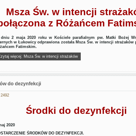
Msza Św. w intencji straża
połączona z Różańcem Fatim
dniu 2 maja 2020 roku w Kościele parafialnym pw. Matki Bożej W
ernych w Łukowicy odprawiona została Msza Św. w intencji strażaków 
żańcem Fatimskim.
zytaj więcej: Msza Św. w intencji strażaków
ów do dezynfekcji
 2492
Środki do dezynfekcji
maj 2020
STARCZENIE ŚRODKÓW DO DEZYNFEKCJI.