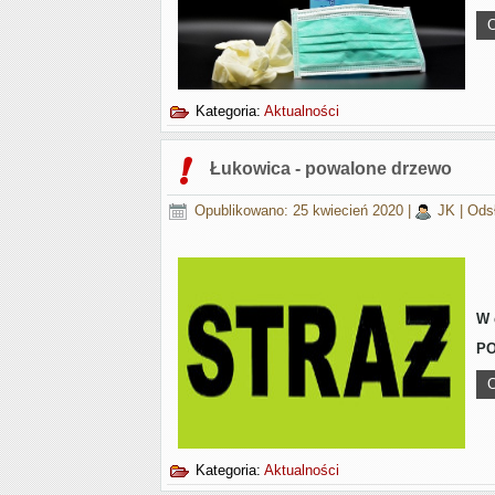
C
Kategoria:
Aktualności
Łukowica - powalone drzewo
Opublikowano: 25 kwiecień 2020
|
JK
|
Ods
W 
PO
C
Kategoria:
Aktualności