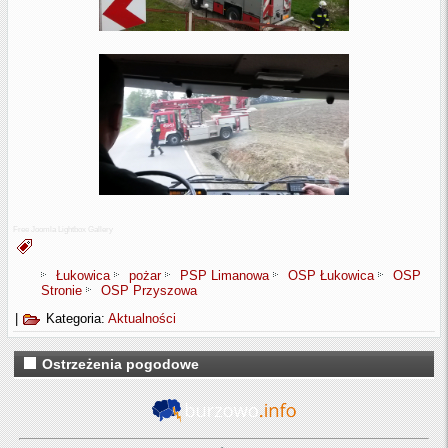
Free Joomla Lightbox Gallery
Łukowica
pożar
PSP Limanowa
OSP Łukowica
OSP
Stronie
OSP Przyszowa
|
Kategoria:
Aktualności
Ostrzeżenia pogodowe