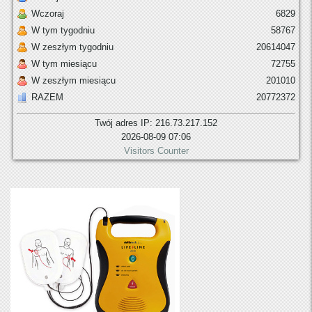
Wczoraj
6829
W tym tygodniu
58767
W zeszłym tygodniu
20614047
W tym miesiącu
72755
W zeszłym miesiącu
201010
RAZEM
20772372
Twój adres IP: 216.73.217.152
2026-08-09 07:06
Visitors Counter