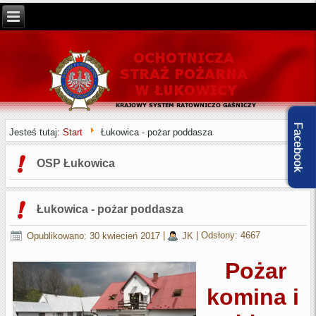
Facebook
Jesteś tutaj:
Start
Łukowica - pożar poddasza
OSP Łukowica
Łukowica - pożar poddasza
Opublikowano: 30 kwiecień 2017
|
JK
|
Odsłony: 4667
Pożar
komina i