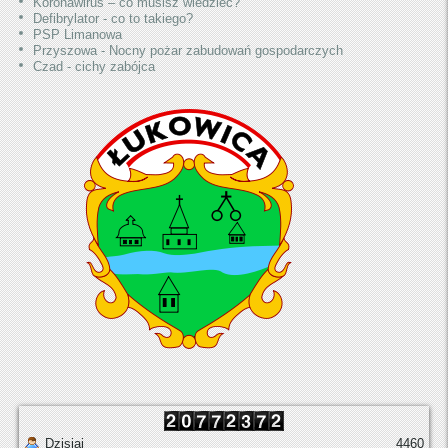
Koronawirus – co musisz wiedzieć?
Defibrylator - co to takiego?
PSP Limanowa
Przyszowa - Nocny pożar zabudowań gospodarczych
Czad - cichy zabójca
Dzisiaj
4460