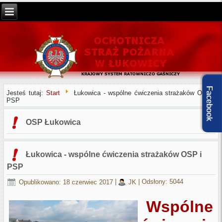
Facebook
Jesteś tutaj:
Start
Łukowica - wspólne ćwiczenia strażaków OSP i
PSP
OSP Łukowica
Łukowica - wspólne ćwiczenia strażaków OSP i
PSP
Opublikowano: 18 czerwiec 2017
|
JK
|
Odsłony: 5044
Wspólne