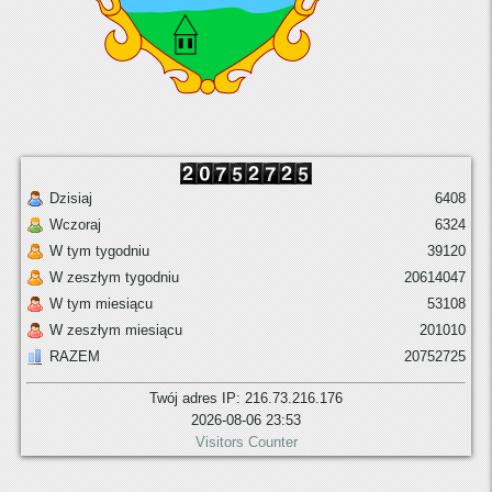
Dzisiaj
6408
Wczoraj
6324
W tym tygodniu
39120
W zeszłym tygodniu
20614047
W tym miesiącu
53108
W zeszłym miesiącu
201010
RAZEM
20752725
Twój adres IP: 216.73.216.176
2026-08-06 23:53
Visitors Counter