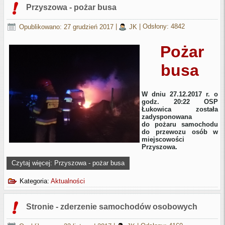
Przyszowa - pożar busa
Opublikowano: 27 grudzień 2017
|
JK
|
Odsłony: 4842
Pożar
busa
W dniu 27.12.2017 r. o
godz. 20:22 OSP
Łukowica została
zadysponowana
do pożaru samochodu
do przewozu osób w
miejscowości
Przyszowa.
Czytaj więcej: Przyszowa - pożar busa
Kategoria:
Aktualności
Stronie - zderzenie samochodów osobowych