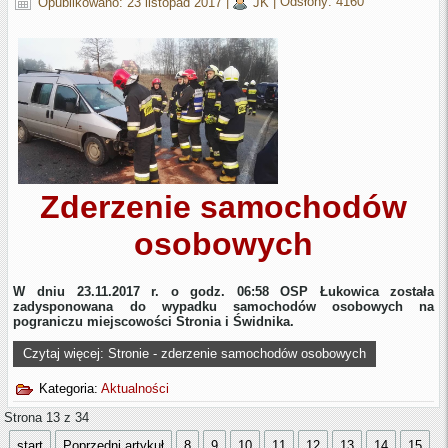
Opublikowano: 23 listopad 2017
|
JK
|
Odsłony: 4160
Zderzenie samochodów
osobow
ych
W dniu 23.11.2017 r. o godz. 06:58 OSP Łukowica została
zadysponowana do wypadku samochodów osobowych na
pograniczu miejscowości Stronia i Świdnika.
Czytaj więcej: Stronie - zderzenie samochodów osobowych
Kategoria:
Aktualności
Strona 13 z 34
start
Poprzedni artykuł
8
9
10
11
12
13
14
15