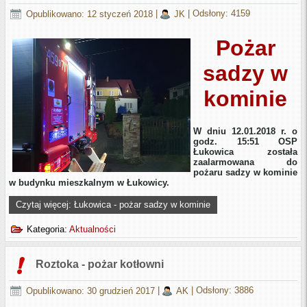
Opublikowano: 12 styczeń 2018
|
JK
|
Odsłony: 4159
Pożar
sadzy w
kominie
W dniu 12.01.2018 r. o
godz. 15:51 OSP
Łukowica została
zaalarmowana do
pożaru sadzy w kominie
w budynku mieszkalnym w Łukowicy.
Czytaj więcej: Łukowica - pożar sadzy w kominie
Kategoria:
Aktualności
Roztoka - pożar kotłowni
Opublikowano: 30 grudzień 2017
|
AK
|
Odsłony: 3886