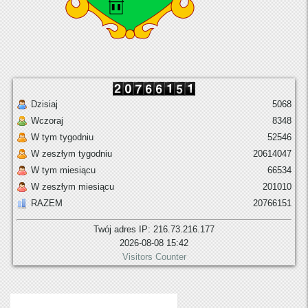
Dzisiaj
5068
Wczoraj
8348
W tym tygodniu
52546
W zeszłym tygodniu
20614047
W tym miesiącu
66534
W zeszłym miesiącu
201010
RAZEM
20766151
Twój adres IP: 216.73.216.177
2026-08-08 15:42
Visitors Counter