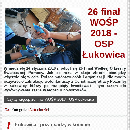
26 finał
WOŚP
2018 -
OSP
Łukowica
W niedzielę 14 stycznia 2018 r. odbył się 26 Finał Wielkiej Orkiestry
Świątecznej Pomocy. Jak co roku w akcję zbiórki pieniędzy
włączyło się w całej Polsce mnóstwo osób i organizacji. Nie mogło
oczywiście zabraknąć wolontariuszy z Ochotniczej Straży Pożarnej
w Łukowicy, którzy po raz piąty kwestowali - tym razem dla
wyrównywania szans w leczeniu noworodków.
Czytaj więcej: 26 finał WOŚP 2018 - OSP Łukowica
Kategoria:
Aktualności
Łukowica - pożar sadzy w kominie